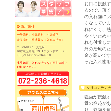
お口に接触す
るので、薄く
の入れ歯に比
くなっていま
西川歯科
れにくく、熱
一般歯科、小児歯科、小児矯正、
やすいためお
審美歯科、快適義歯（入れ歯治療）
れも付着しに
〒599-8127 大阪府
外の治療のた
堺市東区草尾329−1グランドアーバー
金が高いです
TEL／FAX.072-236-4618
った入れ歯を
小児矯正・入れ歯治療なら西川歯科に
お任せ下さい。
シリコンデンチ
義歯が接触す
骨の突起があ
り、義歯を何