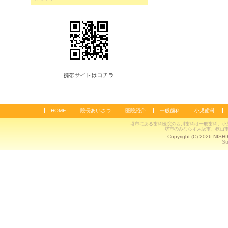
HOME
院長あいさつ
医院紹介
一般歯科
小児歯科
堺市にある歯科医院の西川歯科は一般歯科、小
堺市のみならず大阪市、狭山
Copyright (C) 2026 NISH
Su