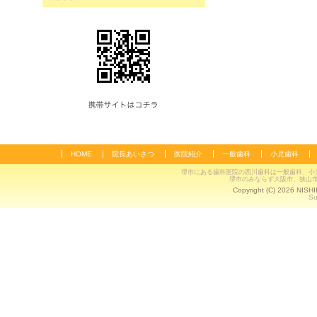
HOME
院長あいさつ
医院紹介
一般歯科
小児歯科
堺市にある歯科医院の西川歯科は一般歯科、小
堺市のみならず大阪市、狭山
Copyright (C) 2026 NISH
Su